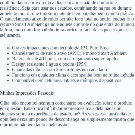
equilibrada no corre do dia a dia, sem abrir mão de conforto e
resistência. Seja para usar nos estudos, caminhando na rua ou durante
aquele treino, o fone traz som potente e emparelhamento muito prático.
O cancelamento ativo de ruído permite foco total no áudio, enquanto o
recurso Smart Ambient garante aquele controle do que entra do mundo
lá fora, tudo num formatinho intra-auricular fácil de esquecer que está
até usando.
Graves impactantes com tecnologia JBL Pure Bass
Cancelamento de ruído ativo (ANC) e modo Smart Ambient
Bateria de até 40 horas, com carregamento super rápido
Design resistente à água e poeira (IP54)
Chamadas nítidas com 2 microfones em cada lado
Funciona em qualquer clima e acompanha bem na rotina agitada
Compatível com celulares, tablets e múltiplos dispositivos
Minhas Impressões Pessoais
Olha, não encontrei nenhum comentário ou avaliação sobre o produto
em questão. Então fica difícil dar impressões mais detalhadas ou
sinceras sobre a experiência de usá-lo, né? Às vezes essa ausência de
opiniões deixa um pouco de desconfiança ou simplesmente mostra que
o produto não tem tanto apelo assim.