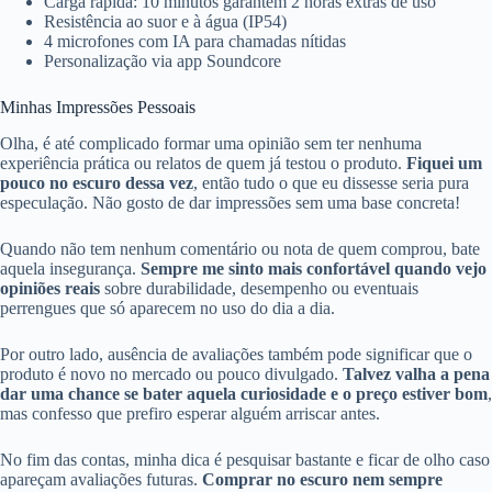
Carga rápida: 10 minutos garantem 2 horas extras de uso
Resistência ao suor e à água (IP54)
4 microfones com IA para chamadas nítidas
Personalização via app Soundcore
Minhas Impressões Pessoais
Olha, é até complicado formar uma opinião sem ter nenhuma
experiência prática ou relatos de quem já testou o produto.
Fiquei um
pouco no escuro dessa vez
, então tudo o que eu dissesse seria pura
especulação. Não gosto de dar impressões sem uma base concreta!
Quando não tem nenhum comentário ou nota de quem comprou, bate
aquela insegurança.
Sempre me sinto mais confortável quando vejo
opiniões reais
sobre durabilidade, desempenho ou eventuais
perrengues que só aparecem no uso do dia a dia.
Por outro lado, ausência de avaliações também pode significar que o
produto é novo no mercado ou pouco divulgado.
Talvez valha a pena
dar uma chance se bater aquela curiosidade e o preço estiver bom
,
mas confesso que prefiro esperar alguém arriscar antes.
No fim das contas, minha dica é pesquisar bastante e ficar de olho caso
apareçam avaliações futuras.
Comprar no escuro nem sempre