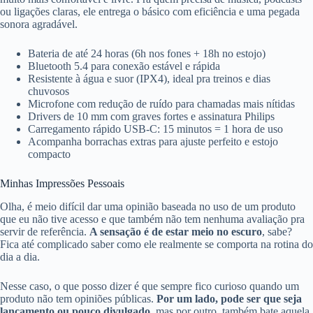
ou ligações claras, ele entrega o básico com eficiência e uma pegada
sonora agradável.
Bateria de até 24 horas (6h nos fones + 18h no estojo)
Bluetooth 5.4 para conexão estável e rápida
Resistente à água e suor (IPX4), ideal pra treinos e dias
chuvosos
Microfone com redução de ruído para chamadas mais nítidas
Drivers de 10 mm com graves fortes e assinatura Philips
Carregamento rápido USB-C: 15 minutos = 1 hora de uso
Acompanha borrachas extras para ajuste perfeito e estojo
compacto
Minhas Impressões Pessoais
Olha, é meio difícil dar uma opinião baseada no uso de um produto
que eu não tive acesso e que também não tem nenhuma avaliação pra
servir de referência.
A sensação é de estar meio no escuro
, sabe?
Fica até complicado saber como ele realmente se comporta na rotina do
dia a dia.
Nesse caso, o que posso dizer é que sempre fico curioso quando um
produto não tem opiniões públicas.
Por um lado, pode ser que seja
lançamento ou pouco divulgado
, mas por outro, também bate aquela