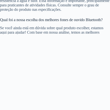
resistência à água e suor. Essa informação é importante, principalmente
para praticantes de atividades físicas. Consulte sempre o grau de
proteção do produto nas especificações.
Qual foi a nossa escolha dos melhores fones de ouvido Bluetooth?
Se você ainda está em dúvida sobre qual produto escolher, estamos
aqui para ajudar! Com base em nossa análise, temos as melhores
recomendações para atender às suas necessidades.
O fone de ouvido Bluetooth mais recomendado é o
Soundcore P30i
Anker
. Ele oferece
qualidade sonora superior
,
bateria de longa
duração
e
design confortável
. Destaca-se ainda pelo excelente
isolamento de ruído e conexão estável, tornando-o ideal para uso diário
e para quem busca a melhor experiência musical sem fios.
Outra excelente opção é o
JBL Wave Beam 2
, conhecido por sua
assinatura sonora potente
e ajuste ergonômico. Este modelo é
perfeito para quem valoriza graves marcantes e conforto no uso
prolongado.
Não perca tempo! Aproveite agora para adquirir o produto ideal e
transformar sua experiência sonora.