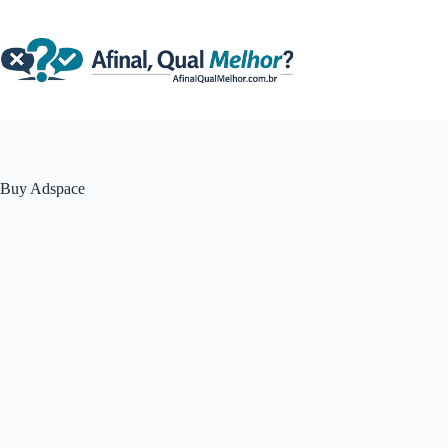
Pular
para
o
conteúdo
Buy Adspace