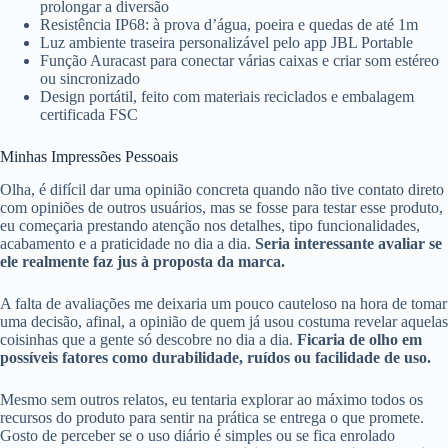
prolongar a diversão
Resistência IP68: à prova d’água, poeira e quedas de até 1m
Luz ambiente traseira personalizável pelo app JBL Portable
Função Auracast para conectar várias caixas e criar som estéreo
ou sincronizado
Design portátil, feito com materiais reciclados e embalagem
certificada FSC
Minhas Impressões Pessoais
Olha, é difícil dar uma opinião concreta quando não tive contato direto
com opiniões de outros usuários, mas se fosse para testar esse produto,
eu começaria prestando atenção nos detalhes, tipo funcionalidades,
acabamento e a praticidade no dia a dia.
Seria interessante avaliar se
ele realmente faz jus à proposta da marca.
A falta de avaliações me deixaria um pouco cauteloso na hora de tomar
uma decisão, afinal, a opinião de quem já usou costuma revelar aquelas
coisinhas que a gente só descobre no dia a dia.
Ficaria de olho em
possíveis fatores como durabilidade, ruídos ou facilidade de uso.
Mesmo sem outros relatos, eu tentaria explorar ao máximo todos os
recursos do produto para sentir na prática se entrega o que promete.
Gosto de perceber se o uso diário é simples ou se fica enrolado