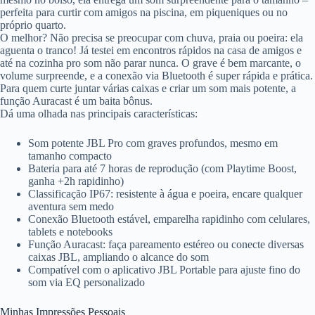
perfeita para curtir com amigos na piscina, em piqueniques ou no
próprio quarto.
O melhor? Não precisa se preocupar com chuva, praia ou poeira: ela
aguenta o tranco! Já testei em encontros rápidos na casa de amigos e
até na cozinha pro som não parar nunca. O grave é bem marcante, o
volume surpreende, e a conexão via Bluetooth é super rápida e prática.
Para quem curte juntar várias caixas e criar um som mais potente, a
função Auracast é um baita bônus.
Dá uma olhada nas principais características:
Som potente JBL Pro com graves profundos, mesmo em
tamanho compacto
Bateria para até 7 horas de reprodução (com Playtime Boost,
ganha +2h rapidinho)
Classificação IP67: resistente à água e poeira, encare qualquer
aventura sem medo
Conexão Bluetooth estável, emparelha rapidinho com celulares,
tablets e notebooks
Função Auracast: faça pareamento estéreo ou conecte diversas
caixas JBL, ampliando o alcance do som
Compatível com o aplicativo JBL Portable para ajuste fino do
som via EQ personalizado
Minhas Impressões Pessoais