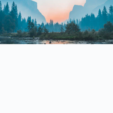
Seu orçamento também influencia na escolha! Compare recursos como
conexão Bluetooth multiponto, viva-voz, entrada auxiliar,
emparelhamento estéreo e até luzes LED. Balanceie o preço com as
funcionalidades que realmente vão trazer praticidade e diversão para
você. Muitas vezes, investir um pouco mais se traduz em melhor
experiência a longo prazo.
Perguntas Frequentes sobre Caixas de Som Bluetooth Portáteis
A caixa de som Bluetooth pode ser usada debaixo d’água?