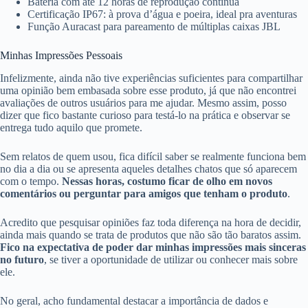
Bateria com até 12 horas de reprodução contínua
Certificação IP67: à prova d’água e poeira, ideal pra aventuras
Função Auracast para pareamento de múltiplas caixas JBL
Minhas Impressões Pessoais
Infelizmente, ainda não tive experiências suficientes para compartilhar
uma opinião bem embasada sobre esse produto, já que não encontrei
avaliações de outros usuários para me ajudar. Mesmo assim, posso
dizer que fico bastante curioso para testá-lo na prática e observar se
entrega tudo aquilo que promete.
Sem relatos de quem usou, fica difícil saber se realmente funciona bem
no dia a dia ou se apresenta aqueles detalhes chatos que só aparecem
com o tempo.
Nessas horas, costumo ficar de olho em novos
comentários ou perguntar para amigos que tenham o produto
.
Acredito que pesquisar opiniões faz toda diferença na hora de decidir,
ainda mais quando se trata de produtos que não são tão baratos assim.
Fico na expectativa de poder dar minhas impressões mais sinceras
no futuro
, se tiver a oportunidade de utilizar ou conhecer mais sobre
ele.
No geral, acho fundamental destacar a importância de dados e