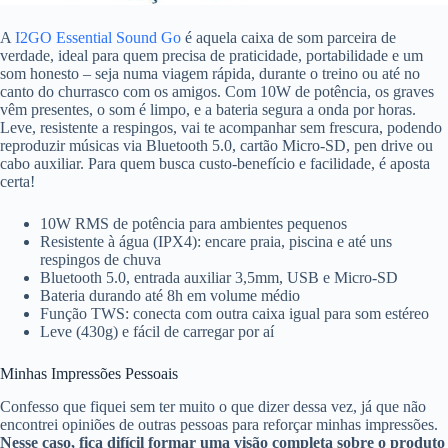
A
I2GO Essential Sound Go
é aquela caixa de som parceira de
verdade, ideal para quem precisa de praticidade, portabilidade e um
som honesto – seja numa viagem rápida, durante o treino ou até no
canto do churrasco com os amigos. Com 10W de potência, os graves
vêm presentes, o som é limpo, e a bateria segura a onda por horas.
Leve, resistente a respingos, vai te acompanhar sem frescura, podendo
reproduzir músicas via Bluetooth 5.0, cartão Micro-SD, pen drive ou
cabo auxiliar. Para quem busca custo-benefício e facilidade, é aposta
certa!
10W RMS de potência para ambientes pequenos
Resistente à água (IPX4): encare praia, piscina e até uns
respingos de chuva
Bluetooth 5.0, entrada auxiliar 3,5mm, USB e Micro-SD
Bateria durando até 8h em volume médio
Função TWS: conecta com outra caixa igual para som estéreo
Leve (430g) e fácil de carregar por aí
Minhas Impressões Pessoais
Confesso que fiquei sem ter muito o que dizer dessa vez, já que não
encontrei opiniões de outras pessoas para reforçar minhas impressões.
Nesse caso, fica difícil formar uma visão completa sobre o produto