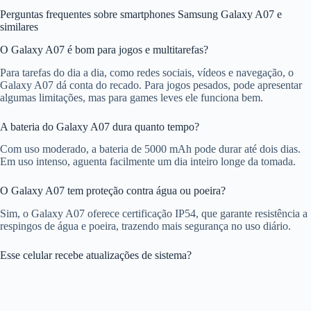
Perguntas frequentes sobre smartphones Samsung Galaxy A07 e
similares
O Galaxy A07 é bom para jogos e multitarefas?
Para tarefas do dia a dia, como redes sociais, vídeos e navegação, o
Galaxy A07 dá conta do recado. Para jogos pesados, pode apresentar
algumas limitações, mas para games leves ele funciona bem.
A bateria do Galaxy A07 dura quanto tempo?
Com uso moderado, a bateria de 5000 mAh pode durar até dois dias.
Em uso intenso, aguenta facilmente um dia inteiro longe da tomada.
O Galaxy A07 tem proteção contra água ou poeira?
Sim, o Galaxy A07 oferece certificação IP54, que garante resistência a
respingos de água e poeira, trazendo mais segurança no uso diário.
Esse celular recebe atualizações de sistema?
Sim, a Samsung promete até 6 atualizações de Android e até 6 anos de
atualizações de segurança para o Galaxy A07, um grande diferencial
da categoria.