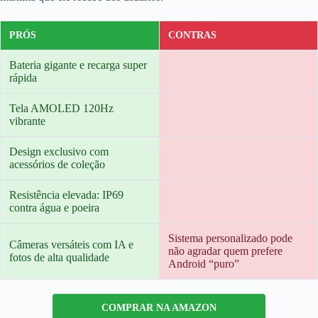
PRÓS
CONTRAS
Bateria gigante e recarga super
rápida
Tela AMOLED 120Hz
vibrante
Design exclusivo com
acessórios de coleção
Resistência elevada: IP69
contra água e poeira
Sistema personalizado pode
Câmeras versáteis com IA e
não agradar quem prefere
fotos de alta qualidade
Android “puro”
COMPRAR NA AMAZON