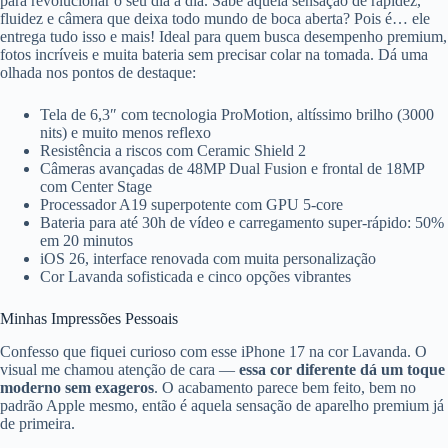
para revolucionar o seu dia a dia. Sabe aquela sensação de rapidez,
fluidez e câmera que deixa todo mundo de boca aberta? Pois é… ele
entrega tudo isso e mais! Ideal para quem busca desempenho premium,
fotos incríveis e muita bateria sem precisar colar na tomada. Dá uma
olhada nos pontos de destaque:
Tela de 6,3″ com tecnologia ProMotion, altíssimo brilho (3000
nits) e muito menos reflexo
Resistência a riscos com Ceramic Shield 2
Câmeras avançadas de 48MP Dual Fusion e frontal de 18MP
com Center Stage
Processador A19 superpotente com GPU 5-core
Bateria para até 30h de vídeo e carregamento super-rápido: 50%
em 20 minutos
iOS 26, interface renovada com muita personalização
Cor Lavanda sofisticada e cinco opções vibrantes
Minhas Impressões Pessoais
Confesso que fiquei curioso com esse iPhone 17 na cor Lavanda. O
visual me chamou atenção de cara —
essa cor diferente dá um toque
moderno sem exageros
. O acabamento parece bem feito, bem no
padrão Apple mesmo, então é aquela sensação de aparelho premium já
de primeira.