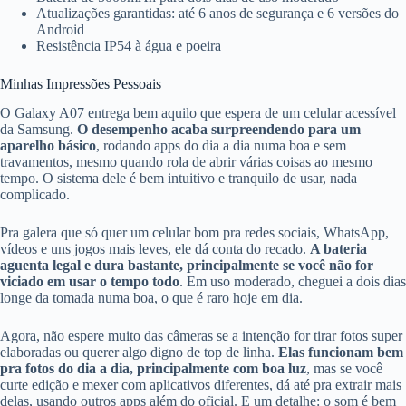
Atualizações garantidas: até 6 anos de segurança e 6 versões do
Android
Resistência IP54 à água e poeira
Minhas Impressões Pessoais
O Galaxy A07 entrega bem aquilo que espera de um celular acessível
da Samsung.
O desempenho acaba surpreendendo para um
aparelho básico
, rodando apps do dia a dia numa boa e sem
travamentos, mesmo quando rola de abrir várias coisas ao mesmo
tempo. O sistema dele é bem intuitivo e tranquilo de usar, nada
complicado.
Pra galera que só quer um celular bom pra redes sociais, WhatsApp,
vídeos e uns jogos mais leves, ele dá conta do recado.
A bateria
aguenta legal e dura bastante, principalmente se você não for
viciado em usar o tempo todo
. Em uso moderado, cheguei a dois dias
longe da tomada numa boa, o que é raro hoje em dia.
Agora, não espere muito das câmeras se a intenção for tirar fotos super
elaboradas ou querer algo digno de top de linha.
Elas funcionam bem
pra fotos do dia a dia, principalmente com boa luz
, mas se você
curte edição e mexer com aplicativos diferentes, dá até pra extrair mais
delas, usando outros apps além do oficial. E um detalhe: o som é bem