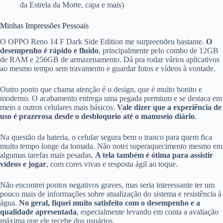
da Estrela da Morte, capa e mais)
Minhas Impressões Pessoais
O OPPO Reno 14 F Dark Side Edition me surpreendeu bastante.
O
desempenho é rápido e fluido
, principalmente pelo combo de 12GB
de RAM e 256GB de armazenamento. Dá pra rodar vários aplicativos
ao mesmo tempo sem travamento e guardar fotos e vídeos à vontade.
Outro ponto que chama atenção é o design, que é muito bonito e
moderno. O acabamento entrega uma pegada premium e se destaca em
meio a outros celulares mais básicos.
Vale dizer que a experiência de
uso é prazerosa desde o desbloqueio até o manuseio diário
.
Na questão da bateria, o celular segura bem o tranco para quem fica
muito tempo longe da tomada. Não notei superaquecimento mesmo em
algumas tarefas mais pesadas.
A tela também é ótima para assistir
vídeos e jogar
, com cores vivas e resposta ágil ao toque.
Não encontrei pontos negativos graves, mas seria interessante ter um
pouco mais de informações sobre atualização do sistema e resistência à
água.
No geral, fiquei muito satisfeito com o desempenho e a
qualidade apresentada
, especialmente levando em conta a avaliação
máxima que ele recebe dos usuários.