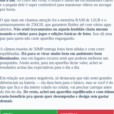
dia a dia
. As cores são vivas, o brilho é ótimo até em ambientes claros
e a pegada dele é super confortável para maratonar vídeos ou navegar
por horas.
O que mais me chamou atenção foi a memória RAM de 12GB e o
armazenamento de 256GB, que garantem fluidez até com vários apps
abertos.
Não senti travamentos ou aquela lentidão chata mesmo
usando o celular para jogos e edições básicas de fotos
. Isso dá uma
paz para quem não curte aparelho engasgando.
A câmera traseira de 50MP entrega fotos bem nítidas e com cores
equilibradas.
Dá para se virar muito bem em ambientes bem
iluminados
, mas em lugares escuros senti que poderia melhorar um
pouquinho. Ainda assim, para um aparelho desse valor, achei os
resultados acima das expectativas para o dia a dia.
Em relação aos pontos negativeis, só destacaria que não notei grandes
diferenciais na bateria — ela dura bem para o básico, mas se você é do
tipo que fica o dia inteiro colado no celular, vai precisar carregar antes
do fim do dia.
De resto, achei um aparelho equilibrado e com ótimo
custo-benefício pra quem quer desempenho e design sem gastar
demais
.