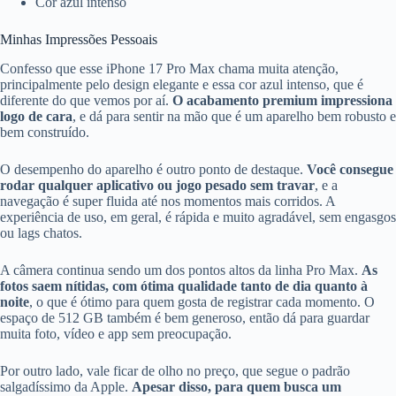
Cor azul intenso
Minhas Impressões Pessoais
Confesso que esse iPhone 17 Pro Max chama muita atenção,
principalmente pelo design elegante e essa cor azul intenso, que é
diferente do que vemos por aí.
O acabamento premium impressiona
logo de cara
, e dá para sentir na mão que é um aparelho bem robusto e
bem construído.
O desempenho do aparelho é outro ponto de destaque.
Você consegue
rodar qualquer aplicativo ou jogo pesado sem travar
, e a
navegação é super fluida até nos momentos mais corridos. A
experiência de uso, em geral, é rápida e muito agradável, sem engasgos
ou lags chatos.
A câmera continua sendo um dos pontos altos da linha Pro Max.
As
fotos saem nítidas, com ótima qualidade tanto de dia quanto à
noite
, o que é ótimo para quem gosta de registrar cada momento. O
espaço de 512 GB também é bem generoso, então dá para guardar
muita foto, vídeo e app sem preocupação.
Por outro lado, vale ficar de olho no preço, que segue o padrão
salgadíssimo da Apple.
Apesar disso, para quem busca um