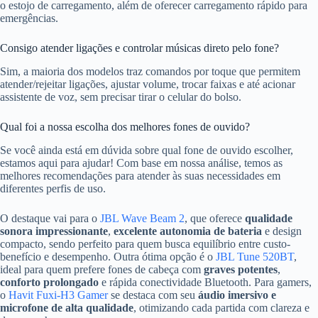
o estojo de carregamento, além de oferecer carregamento rápido para
emergências.
Consigo atender ligações e controlar músicas direto pelo fone?
Sim, a maioria dos modelos traz comandos por toque que permitem
atender/rejeitar ligações, ajustar volume, trocar faixas e até acionar
assistente de voz, sem precisar tirar o celular do bolso.
Qual foi a nossa escolha dos melhores fones de ouvido?
Se você ainda está em dúvida sobre qual fone de ouvido escolher,
estamos aqui para ajudar! Com base em nossa análise, temos as
melhores recomendações para atender às suas necessidades em
diferentes perfis de uso.
O destaque vai para o
JBL Wave Beam 2
, que oferece
qualidade
sonora impressionante
,
excelente autonomia de bateria
e design
compacto, sendo perfeito para quem busca equilíbrio entre custo-
benefício e desempenho. Outra ótima opção é o
JBL Tune 520BT
,
ideal para quem prefere fones de cabeça com
graves potentes
,
conforto prolongado
e rápida conectividade Bluetooth. Para gamers,
o
Havit Fuxi-H3 Gamer
se destaca com seu
áudio imersivo e
microfone de alta qualidade
, otimizando cada partida com clareza e