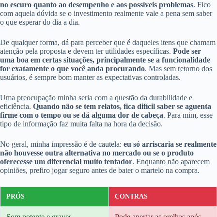
no escuro quanto ao desempenho e aos possíveis problemas
. Fico
com aquela dúvida se o investimento realmente vale a pena sem saber
o que esperar do dia a dia.
De qualquer forma, dá para perceber que é daqueles itens que chamam
atenção pela proposta e devem ter utilidades específicas.
Pode ser
uma boa em certas situações, principalmente se a funcionalidade
for exatamente o que você anda procurando
. Mas sem retorno dos
usuários, é sempre bom manter as expectativas controladas.
Uma preocupação minha seria com a questão da durabilidade e
eficiência.
Quando não se tem relatos, fica difícil saber se aguenta
firme com o tempo ou se dá alguma dor de cabeça
. Para mim, esse
tipo de informação faz muita falta na hora da decisão.
No geral, minha impressão é de cautela:
eu só arriscaria se realmente
não houvesse outra alternativa no mercado ou se o produto
oferecesse um diferencial muito tentador
. Enquanto não aparecem
opiniões, prefiro jogar seguro antes de bater o martelo na compra.
PRÓS
CONTRAS
Som potente e graves
Pode apertar as orelhas após