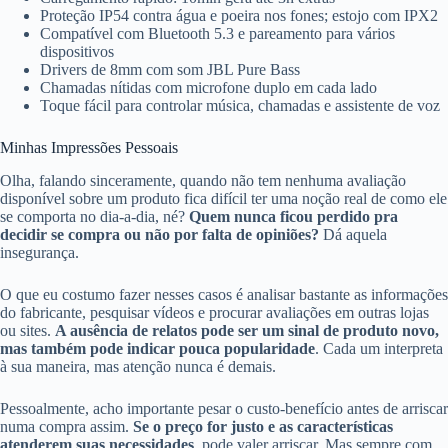
Proteção IP54 contra água e poeira nos fones; estojo com IPX2
Compatível com Bluetooth 5.3 e pareamento para vários
dispositivos
Drivers de 8mm com som JBL Pure Bass
Chamadas nítidas com microfone duplo em cada lado
Toque fácil para controlar música, chamadas e assistente de voz
Minhas Impressões Pessoais
Olha, falando sinceramente, quando não tem nenhuma avaliação
disponível sobre um produto fica difícil ter uma noção real de como ele
se comporta no dia-a-dia, né?
Quem nunca ficou perdido pra
decidir se compra ou não por falta de opiniões?
Dá aquela
insegurança.
O que eu costumo fazer nesses casos é analisar bastante as informações
do fabricante, pesquisar vídeos e procurar avaliações em outras lojas
ou sites.
A ausência de relatos pode ser um sinal de produto novo,
mas também pode indicar pouca popularidade
. Cada um interpreta
à sua maneira, mas atenção nunca é demais.
Pessoalmente, acho importante pesar o custo-benefício antes de arriscar
numa compra assim.
Se o preço for justo e as características
atenderem suas necessidades
, pode valer arriscar. Mas sempre com