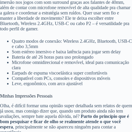
imersão nos jogos com som surround graças aos falantes de 40mm,
além de contar com microfone removível de alta qualidade pra chamar
a galera e coordenar a estratégia sem ruídos. Quer usar sem fio e
manter a liberdade de movimento? Ele te deixa escolher entre
Bluetooth, Wireless 2.4GHz, USB-C ou cabo P2 – é versatilidade pra
todo perfil de gamer.
Quatro modos de conexão: Wireless 2.4GHz, Bluetooth, USB-C
e cabo 3,5mm
Som estéreo imersivo e baixa latência para jogar sem delay
Bateria de até 26 horas para uso prolongado
Microfone omnidirecional e removível, ideal para comunicação
clara
Earpads de espuma viscoelástica super confortáveis
Compatível com PCs, consoles e dispositivos móveis
Leve, ergonômico, com arco ajustável
Minhas Impressões Pessoais
Olha, é difícil formar uma opinião super detalhada sem relatos de quem
já usou, mas consigo dizer que, quando um produto ainda não tem
avaliações, sempre bate aquela dúvida, né?
Parto do princípio que é
bom pesquisar e ficar de olho se realmente atende o que você
espera
, principalmente se não apareceu ninguém para contar a