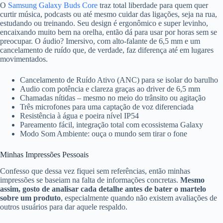
O
Samsung Galaxy Buds Core
traz total liberdade para quem quer
curtir música, podcasts ou até mesmo cuidar das ligações, seja na rua,
estudando ou treinando. Seu design é ergonômico e super levinho,
encaixando muito bem na orelha, então dá para usar por horas sem se
preocupar. O áudio? Imersivo, com alto-falante de 6,5 mm e um
cancelamento de ruído que, de verdade, faz diferença até em lugares
movimentados.
Cancelamento de Ruído Ativo (ANC) para se isolar do barulho
Audio com potência e clareza graças ao driver de 6,5 mm
Chamadas nítidas – mesmo no meio do trânsito ou agitação
Três microfones para uma captação de voz diferenciada
Resistência à água e poeira nível IP54
Pareamento fácil, integração total com ecossistema Galaxy
Modo Som Ambiente: ouça o mundo sem tirar o fone
Minhas Impressões Pessoais
Confesso que dessa vez fiquei sem referências, então minhas
impressões se baseiam na falta de informações concretas.
Mesmo
assim, gosto de analisar cada detalhe antes de bater o martelo
sobre um produto
, especialmente quando não existem avaliações de
outros usuários para dar aquele respaldo.