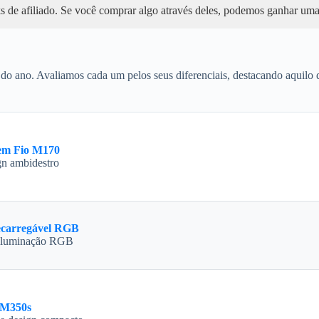
nks de afiliado. Se você comprar algo através deles, podemos ganhar u
o ano. Avaliamos cada um pelos seus diferenciais, destacando aquilo qu
em Fio M170
gn ambidestro
ecarregável RGB
e iluminação RGB
 M350s