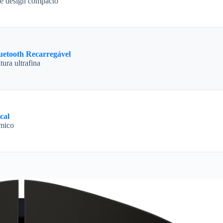
o e design compacto
uetooth Recarregável
ura ultrafina
cal
ômico