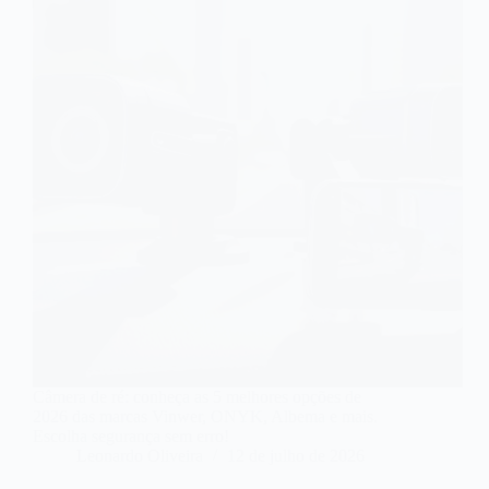
Câmera de ré: conheça as 5 melhores opções de
2026 das marcas Vinwer, ONYK, Albema e mais.
Escolha segurança sem erro!
Leonardo Oliveira
12 de julho de 2026