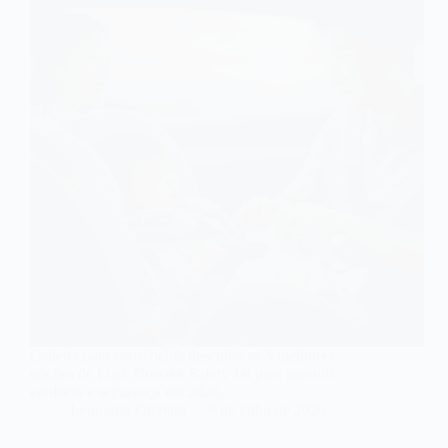
Cadeira para carro bebê: descubra as 5 melhores
opções de Litet, Cosco e Safety 1st para garantir
conforto e segurança em 2026.
Leonardo Oliveira
9 de julho de 2026