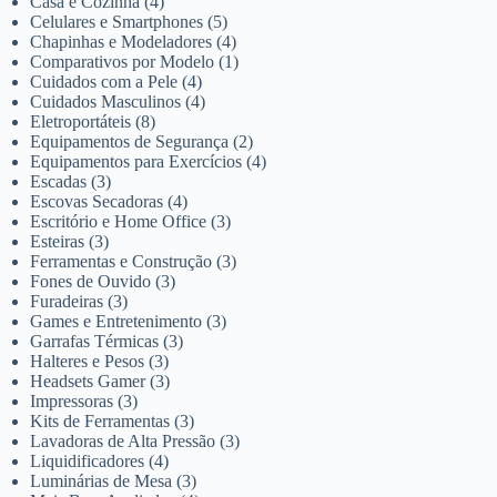
Casa e Cozinha
(4)
Celulares e Smartphones
(5)
Chapinhas e Modeladores
(4)
Comparativos por Modelo
(1)
Cuidados com a Pele
(4)
Cuidados Masculinos
(4)
Eletroportáteis
(8)
Equipamentos de Segurança
(2)
Equipamentos para Exercícios
(4)
Escadas
(3)
Escovas Secadoras
(4)
Escritório e Home Office
(3)
Esteiras
(3)
Ferramentas e Construção
(3)
Fones de Ouvido
(3)
Furadeiras
(3)
Games e Entretenimento
(3)
Garrafas Térmicas
(3)
Halteres e Pesos
(3)
Headsets Gamer
(3)
Impressoras
(3)
Kits de Ferramentas
(3)
Lavadoras de Alta Pressão
(3)
Liquidificadores
(4)
Luminárias de Mesa
(3)