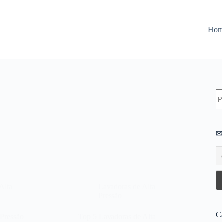
Ho
S
re
✉
Alta
Lavadoras de Alta
Pressão
C
 Pressão
Top 5 Lavadoras de Alta