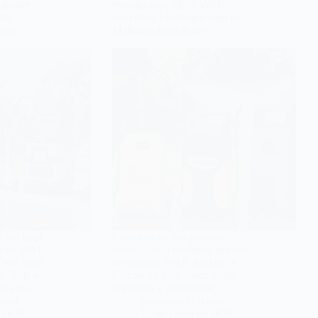
Kärcher
Pressão para 2026: WAP,
026
Kärcher e Electrolux com os
eto)
Melhores Benefícios
: conheça
Lavadora de alta pressão:
es de WAP,
conheça as 5 melhores opções
r em 2026
das marcas WAP, Kärcher e
e. Veja o
Electrolux para quem busca
o aqui.
eficiência e praticidade.
eira
Leonardo Oliveira
e 2026
15 de junho de 2026