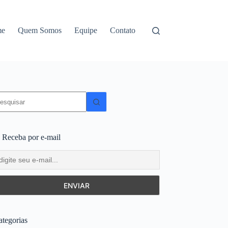
me
Quem Somos
Equipe
Contato
em
sultados
 Receba por e-mail
ategorias