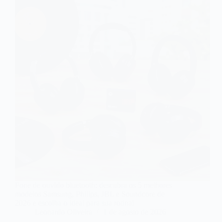
Fone de ouvido bluetooth: descubra os 5 melhores
modelos Samsung, Philips, JBL e Soundcore de
2026 e escolha o ideal para sua rotina!
Leonardo Oliveira
1 de agosto de 2026